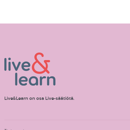
Live&Learn on osa Live-säätiötä.