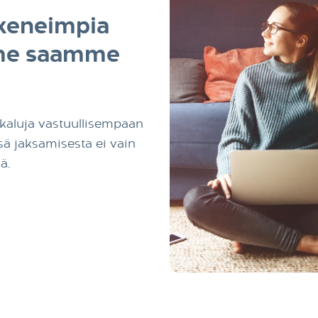
keneimpia
mme saamme
ökaluja vastuullisempaan
sä jaksamisesta ei vain
ä.