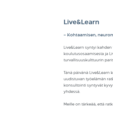
Live&Learn
– Kohtaamisen, neurom
Live&Learn syntyi kahden 
koulutusosaamisesta ja Li
turvallisuuskulttuurin par
Tänä päivänä Live&Learn k
uudistuvan työelämän rat
konsultointi syntyvät kyvy
yhdessä.
Meille on tärkeää, että ra