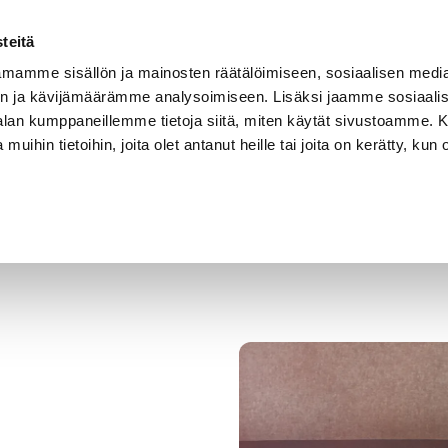
teitä
sta
Referenssit
Tietoa meistä
Digitaalinen os
mamme sisällön ja mainosten räätälöimiseen, sosiaalisen medi
Neuromoninaisuuden koulutukset
n ja kävijämäärämme analysoimiseen. Lisäksi jaamme sosiaali
-alan kumppaneillemme tietoja siitä, miten käytät sivustoamme
 muihin tietoihin, joita olet antanut heille tai joita on kerätty, kun 
Mininepsy
Ratkaisukeskeinen neuropsykiatrinen
valmentaja
RAPEVA Ratkaisukeskeinen perhevalmentaja
Neuromoninaisuus harrastemaailmassa
Traumatietoisuus – kohti traumasensitiivistä
kohtaamista