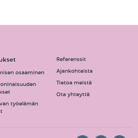
ukset
Referenssit
Ajankohtaista
misen osaaminen
Tietoa meistä
oninaisuuden 
kset
Ota yhteyttä
van työelämän 
t