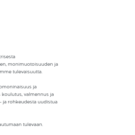
risesta
ksen, monimuotoisuuden ja
amme tulevaisuutta.
romoninaisuus ja
 koulutus, valmennus ja
 – ja rohkeudesta uudistua
arautumaan tulevaan.