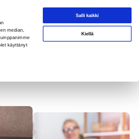
aamisympäristö
Ota yhteyttä
Salli kaikki
an
Uudistuvan työelämän ratkaisut
sen median,
Kiellä
. Kumppanimme
olet käyttänyt
Saavutettavuus - Kohti osallistavampia
palveluita
Monikulttuurisuus työyhteisöissä
Työyhteisöjen suorituskyky ja hyvinvoinnin
koulutukset
Muutosturvavalmennus