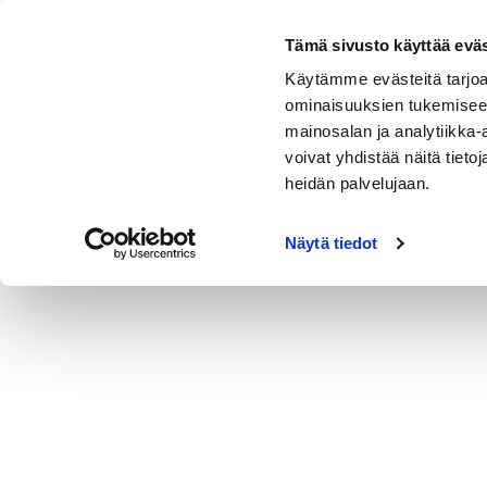
Siirry
sisältöön
Tämä sivusto käyttää eväs
Koulutukset
Ajankohtai
Käytämme evästeitä tarjoa
Kohtaamisen osaaminen
ominaisuuksien tukemisee
mainosalan ja analytiikka
Tietoa meistä
voivat yhdistää näitä tietoja
Avekki®-toimintatapamalli
heidän palvelujaan.
Avekki® Lasten ja nuorten parissa
työskenteleville
Näytä tiedot
Avekki®-verksamhetsmodellen
Turvallinen kohtaaminen – Tunnista, rauhoita ja
johda vuorovaikutusta myös haastavissa
tilanteissa
Erityisryhmien kohtaaminen ja vuorovaikutus