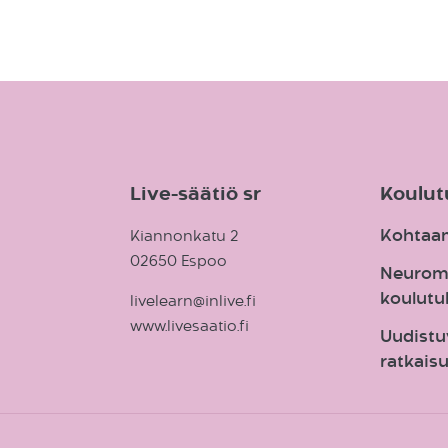
Live-säätiö sr
Koulut
Kohtaa
Kiannonkatu 2
02650 Espoo
Neurom
koulutu
livelearn@inlive.fi
www.livesaatio.fi
Uudistu
ratkaisu