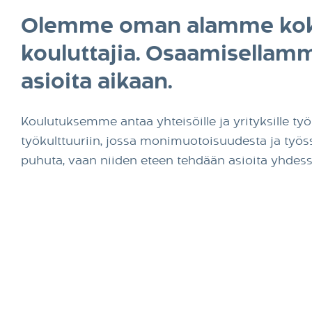
Liikkeen taito - käytännön keinoja arjen työhön
Olemme oman alamme ko
kouluttajia. Osaamisella
asioita aikaan.
Koulutuksemme antaa yhteisöille ja yrityksille ty
työkulttuuriin, jossa monimuotoisuudesta ja työs
puhuta, vaan niiden eteen tehdään asioita yhdess