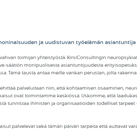
oninaisuuden ja uudistuvan työelämän asiantuntija
vahvan toimijan yhteistyöstä: KirsiConsultingin neuropsykiat
ve-säätiön monipuolisesta asiantuntijuudesta erityisopetu
issa. Tämä tausta antaa meille vankan perustan, jolta rakenn
ehittää palveluitaan niin, että kohtaamisen osaaminen, neu
kaisut ovat toimintamme keskiössä. Uskomme, että laadukas
stä tunnistaa ihmisten ja organisaatioiden todelliset tarpeet
tkaisut palvelevat sekä tämän päivän tarpeita että auttavat v