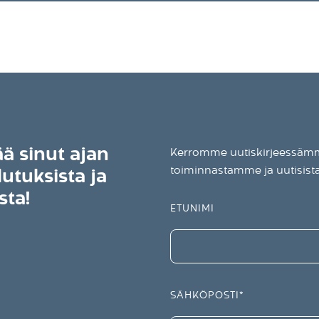
ää sinut ajan
Kerromme uutiskirjeessämme
toiminnastamme ja uutisis
lutuksista ja
sta!
ETUNIMI
SÄHKÖPOSTI
*