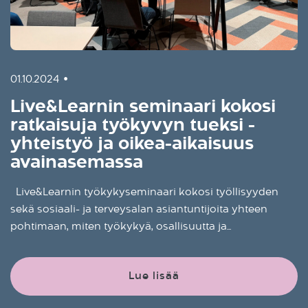
•
01.10.2024
Live&Learnin seminaari kokosi
ratkaisuja työkyvyn tueksi -
yhteistyö ja oikea-aikaisuus
avainasemassa
Live&Learnin työkykyseminaari kokosi työllisyyden
sekä sosiaali- ja terveysalan asiantuntijoita yhteen
pohtimaan, miten työkykyä, osallisuutta ja...
Lue lisää