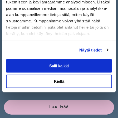
tukemiseen ja kävijämäärämme analysoimiseen. Lisäksi
jaamme sosiaalisen median, mainosalan ja analytiikka-
alan kumppaneillemme tietoja siitä, miten käytät
sivustoamme. Kumppanimme voivat yhdistää näitä
•
01.10.2024
Koulutus
tietoja muihin tietoihin, joita olet antanut heille tai joita on
kerätty, kun olet käyttänyt heidän palvelujaan.
Etäkoulutus: Traumatietoisuus
– kohti traumasensitiivistä
kohtaamista 23.-24.11.2026
Näytä tiedot
Hämeen Kesäyliopisto ja
Live&Learn
Salli kaikki
Haluatko lisätä ymmärrystäsi ja saada työvälineitä
Kiellä
traumaattisten kokemusten kohtaamiseen? Traumat
vaikuttavat syvästi yksilön...
Lue lisää