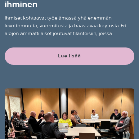
ihminen
Ihmiset kohtaavat työelämässä yhä enemmän
levottomuutta, kuormitusta ja haastavaa käytöstä. Eri
alojen ammattilaiset joutuvat tilanteisiin, joissa...
Lue lisää