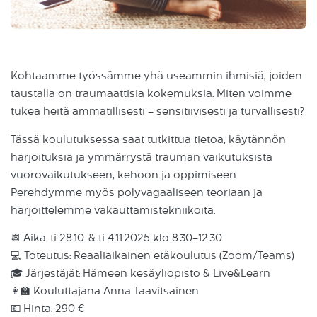
Kohtaamme työssämme yhä useammin ihmisiä, joiden
taustalla on traumaattisia kokemuksia. Miten voimme
tukea heitä ammatillisesti – sensitiivisesti ja turvallisesti?
Tässä koulutuksessa saat tutkittua tietoa, käytännön
harjoituksia ja ymmärrystä trauman vaikutuksista
vuorovaikutukseen, kehoon ja oppimiseen.
Perehdymme myös polyvagaaliseen teoriaan ja
harjoittelemme vakauttamistekniikoita.
📆 Aika: ti 28.10. & ti 4.11.2025 klo 8.30–12.30
💻 Toteutus: Reaaliaikainen etäkoulutus (Zoom/Teams)
🎓 Järjestäjät: Hämeen kesäyliopisto & Live&Learn
👩‍🏫 Kouluttajana Anna Taavitsainen
💶 Hinta: 290 €