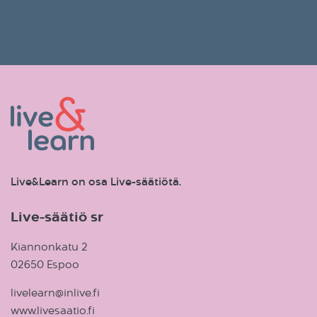
Live&Learn on osa Live-säätiötä.
Live-säätiö sr
Kiannonkatu 2
02650 Espoo
livelearn@inlive.fi
www.livesaatio.fi